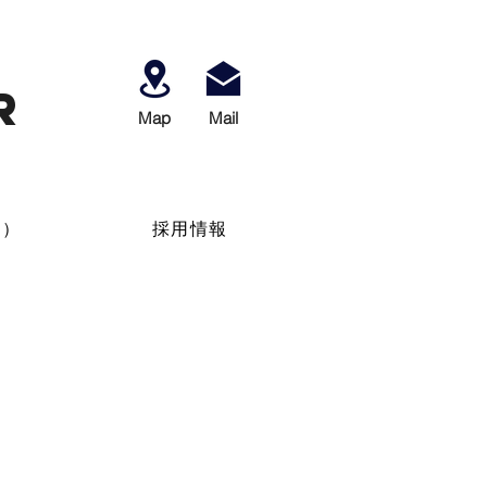
r
Map
​Mail
せ）
採用情報