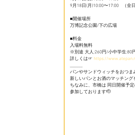
9月18日(月)10:00〜17:00   （全日L
■開催場所
万博記念公園/下の広場
■料金
入場料無料
※別途 大人:260円/小中学生:8
詳しくは☞ 
https://www.atepan.
______
パンやサンドウィッチをおつま
新しいパンとお酒のマッチングを
ちなみに、市橋は 同日開催予
参加しております🫡