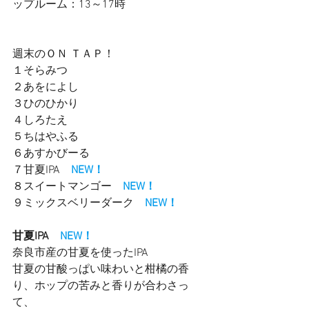
ップルーム：13～17時　　
週末のＯＮ ＴＡＰ！
１そらみつ
２あをによし
３ひのひかり　
４しろたえ
５ちはやふる　
６あすかびーる　
７甘夏IPA　
NEW！
８スイートマンゴー　
NEW！
９ミックスベリーダーク　
NEW！
甘夏IPA　
NEW！
奈良市産の甘夏を使ったIPA
甘夏の甘酸っぱい味わいと柑橘の香
り、ホップの苦みと香りが合わさっ
て、