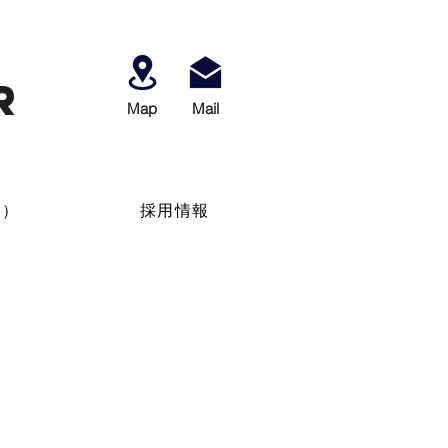
r
Map
​Mail
せ）
採用情報