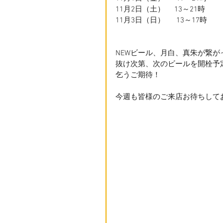
11月2日（土）　 13～21時　
11月3日（日）　  13～17時　　
NEWビール、月白、真朱が繋が
抜け次第、次のビールを開栓予
乞うご期待！
今週も皆様のご来店お待ちして