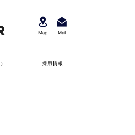
r
Map
​Mail
せ）
採用情報