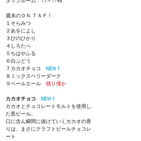
タップルーム：13～17時　　
週末のＯＮ ＴＡＰ！
１そらみつ
２あをによし
３ひのひかり　
４しろたへ
５ちはやふる　
６白ぶどう　
７カカオチョコ　
NEW！
８ミックスベリーダーク　
９ペールエール　
残り僅か
カカオチョコ　
NEW！
カカオとチョコレートモルトを使用し
た黒ビール。　
口に含ん瞬間に抜けていくカカオの香
りは、まさにクラフトビールチョコレ
ート